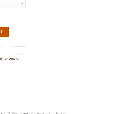
TE
Simon Legald
,
ztitting is verkrijgbaar in het blauw,