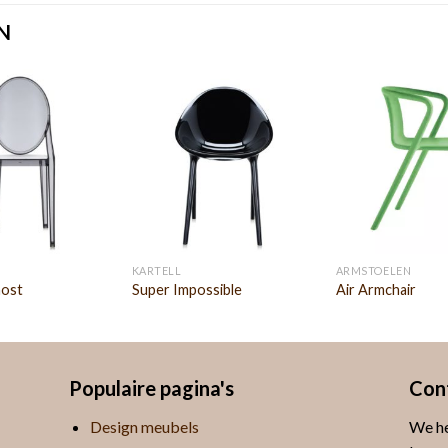
N
KARTELL
ARMSTOELEN
host
Super Impossible
Air Armchair
Populaire pagina's
Con
Design meubels
We he