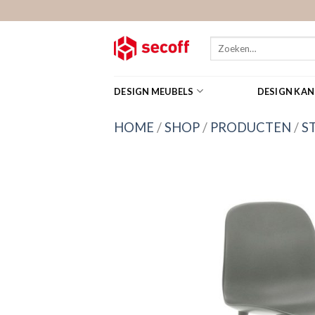
Skip
to
content
Zoeken
naar:
DESIGN MEUBELS
DESIGN KA
HOME
/
SHOP
/
PRODUCTEN
/
S