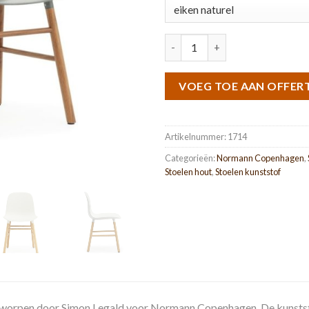
Form chair wood legs aantal
VOEG TOE AAN OFFER
Artikelnummer:
1714
Categorieën:
Normann Copenhagen
,
Stoelen hout
,
Stoelen kunststof
worpen door Simon Legald voor Normann Copenhagen. De kunststof 