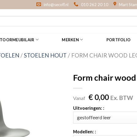
info@secoff.nl
010 262 20 10
Mart Stam
NTOORMEUBILAIR
MERKEN
PORTFOLIO
TOELEN
/
STOELEN HOUT
/
FORM CHAIR WOOD LE
Form chair wood 
€
0,00
Ex. BTW
Vanaf
Uitvoeringen: :
Modellen: :