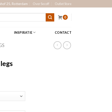
hof 25, Rotterdam
Over Secoff
Outlet Store
0
INSPIRATIE
CONTACT
GS
legs