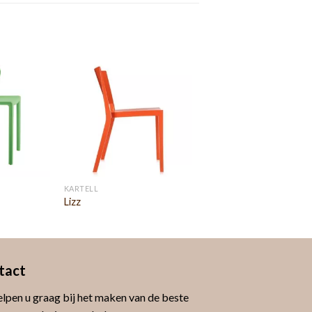
KARTELL
Lizz
tact
lpen u graag bij het maken van de beste