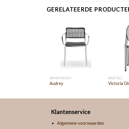
GERELATEERDE PRODUCTE
TANTIN GRCIC
ARMSTOELEN
KARTELL
o
Audrey
Victoria G
Klantenservice
Algemene voorwaarden