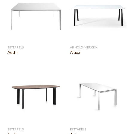
EETTAFELS
ARNOLD MERCKX
Add T
Aluxx
EETTAFELS
EETTAFELS