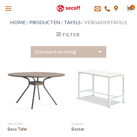
Skip
0
to
content
HOME
/
PRODUCTEN
/
TAFELS
/
VERGADERTAFELS
FILTER
ARTIFORT
CASALA
Beso Tafel
Boxter