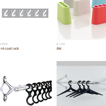
GISPEN
B-LINE
1×6 coat rack
Aki