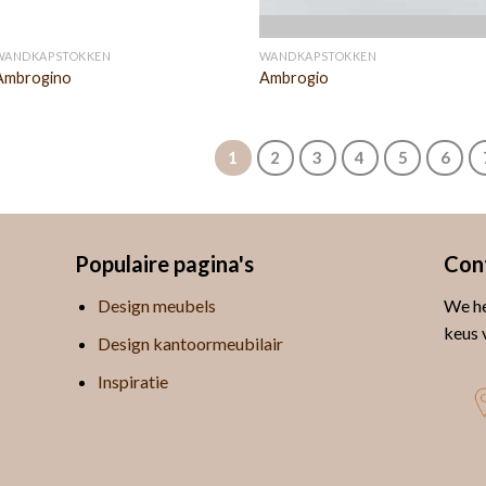
WANDKAPSTOKKEN
WANDKAPSTOKKEN
Ambrogino
Ambrogio
1
2
3
4
5
6
Populaire pagina's
Con
Design meubels
We he
keus 
Design kantoormeubilair
Inspiratie