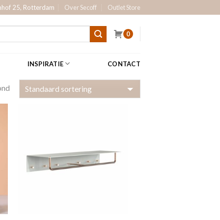
hof 25, Rotterdam
Over Secoff
Outlet Store
0
INSPIRATIE
CONTACT
ond