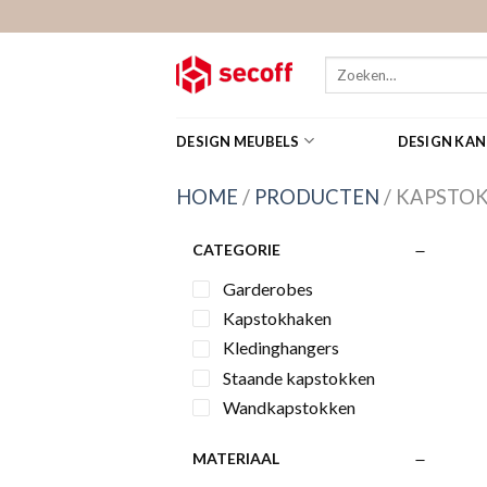
Skip
to
content
Zoeken
naar:
DESIGN MEUBELS
DESIGN KA
HOME
/
PRODUCTEN
/
KAPSTO
CATEGORIE
Garderobes
Kapstokhaken
Kledinghangers
Staande kapstokken
Wandkapstokken
MATERIAAL