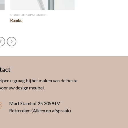
STAANDE KAPSTOKKEN
Bambu
7
tact
lpen u graag bij het maken van de beste
voor uw design meubel.
Mart Stamhof 25
3059 LV
Rotterdam (Alleen op afspraak)