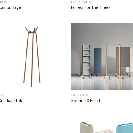
FROST
INEKE HANS
Camouflage
Forest for the Trees
HAY
CASCANDO
Knit kapstok
Round 20 Enkel