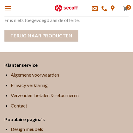
Skip
0
to
content
Er is niets toegevoegd aan de offerte.
TERUG NAAR PRODUCTEN
Klantenservice
Algemene voorwaarden
Privacy verklaring
Verzenden, betalen & retourneren
Contact
Populaire pagina's
Design meubels