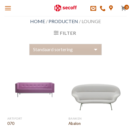
Skip
0
to
content
HOME
/
PRODUCTEN
/
LOUNGE
FILTER
ARTIFORT
BANKEN
070
Abalon