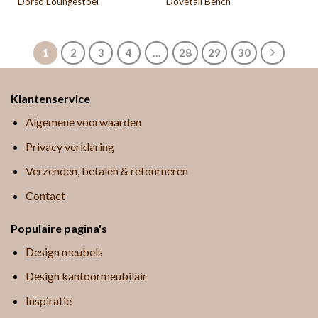
Dorso Loungestoel
Dovetail Bench
1
2
3
4
…
28
29
30
Klantenservice
Algemene voorwaarden
Privacy verklaring
Verzenden, betalen & retourneren
Contact
Populaire pagina's
Design meubels
Design kantoormeubilair
Inspiratie