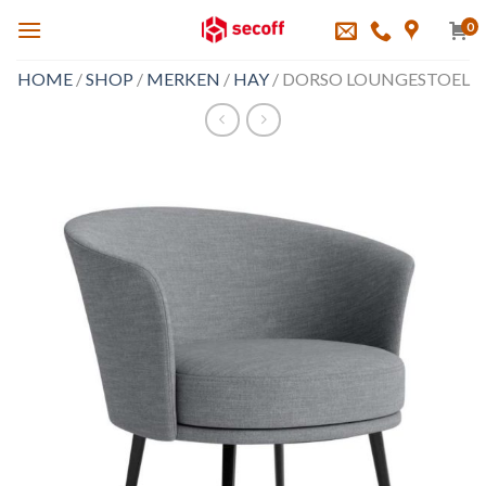
Skip
0
to
content
HOME
/
SHOP
/
MERKEN
/
HAY
/
DORSO LOUNGESTOEL