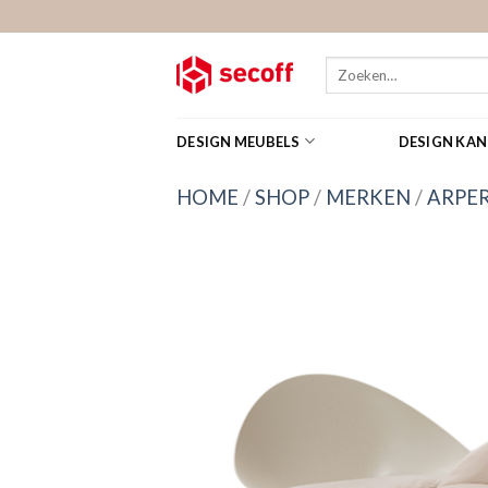
Skip
to
content
Zoeken
naar:
DESIGN MEUBELS
DESIGN KA
HOME
/
SHOP
/
MERKEN
/
ARPE