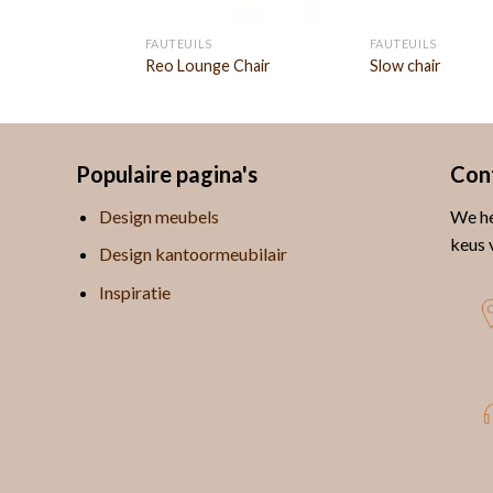
FAUTEUILS
FAUTEUILS
Reo Lounge Chair
Slow chair
Populaire pagina's
Con
Design meubels
We he
keus 
Design kantoormeubilair
Inspiratie