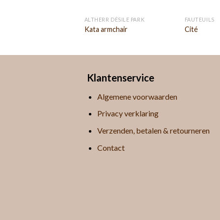
 JACOBSEN
ALTHERR DÉSILE PARK
FAUTEUILS
chair
Kata armchair
Cité
Klantenservice
Algemene voorwaarden
Privacy verklaring
Verzenden, betalen & retourneren
Contact