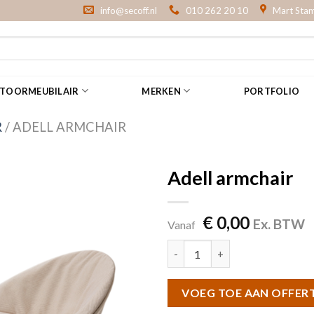
info@secoff.nl
010 262 20 10
Mart Stam
NTOORMEUBILAIR
MERKEN
PORTFOLIO
R
/
ADELL ARMCHAIR
Adell armchair
€
0,00
Ex. BTW
Vanaf
Adell armchair aantal
VOEG TOE AAN OFFER