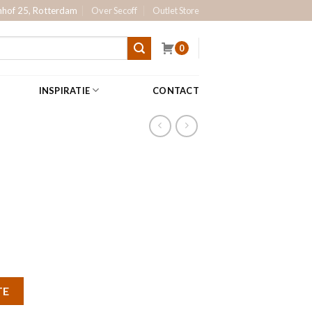
hof 25, Rotterdam
Over Secoff
Outlet Store
0
INSPIRATIE
CONTACT
TE