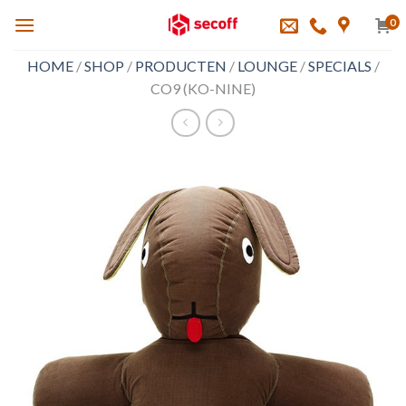
Skip
0
to
content
HOME
/
SHOP
/
PRODUCTEN
/
LOUNGE
/
SPECIALS
/
CO9 (KO-NINE)