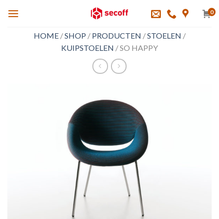
Skip
0
to
content
HOME
/
SHOP
/
PRODUCTEN
/
STOELEN
/
KUIPSTOELEN
/
SO HAPPY