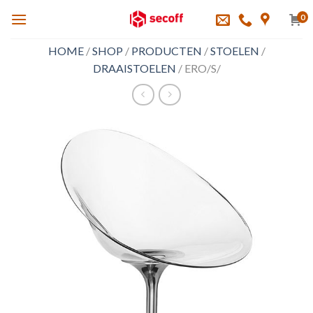
Skip
0
to
content
HOME
/
SHOP
/
PRODUCTEN
/
STOELEN
/
DRAAISTOELEN
/
ERO/S/