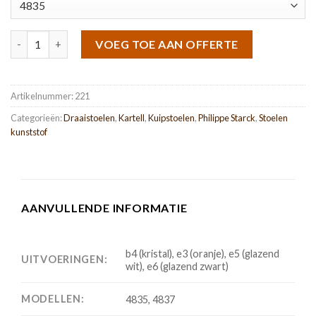
Ero/S/ aantal
VOEG TOE AAN OFFERTE
Artikelnummer:
221
Categorieën:
Draaistoelen
,
Kartell
,
Kuipstoelen
,
Philippe Starck
,
Stoelen
kunststof
AANVULLENDE INFORMATIE
b4 (kristal), e3 (oranje), e5 (glazend
UITVOERINGEN:
wit), e6 (glazend zwart)
MODELLEN:
4835, 4837