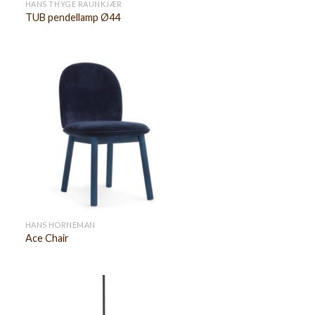
HANS THYGE RAUNKJÆR
TUB pendellamp Ø44
HANS HORNEMAN
Ace Chair