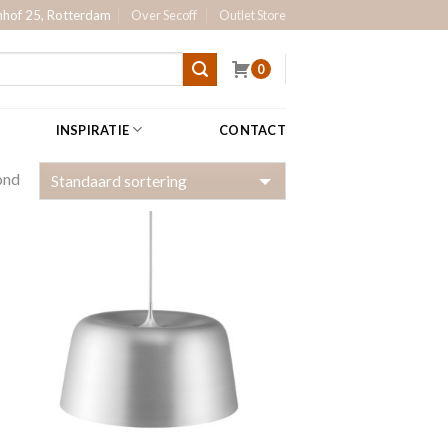
hof 25, Rotterdam
Over Secoff
Outlet Store
0
INSPIRATIE
CONTACT
ond