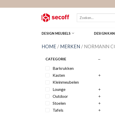
Skip
to
content
Zoeken
naar:
DESIGN MEUBELS
DESIGN KA
HOME
/
MERKEN
/
NORMANN C
CATEGORIE
Barkrukken
Kasten
Kleinmeubelen
Lounge
Outdoor
Stoelen
Tafels