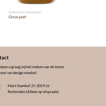
NORMANN COPENHAGEN
Circus poef
tact
lpen u graag bij het maken van de beste
voor uw design meubel.
Mart Stamhof 25
3059 LV
Rotterdam (Alleen op afspraak)