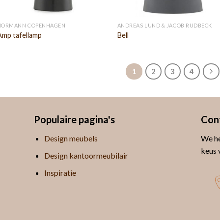
NORMANN COPENHAGEN
ANDREAS LUND & JACOB RUDBECK
Amp tafellamp
Bell
1
2
3
4
Populaire pagina's
Con
Design meubels
We he
keus 
Design kantoormeubilair
Inspiratie