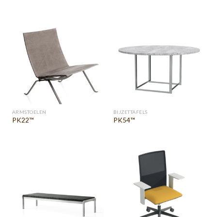
ARMSTOELEN
BIJZETTAFELS
PK22™
PK54™