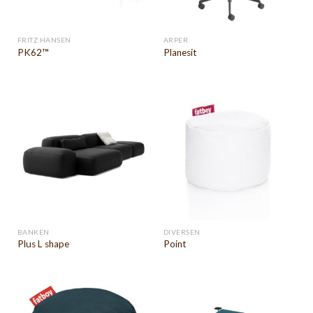
FRITZ HANSEN
ARPER
PK62™
Planesit
BANKEN
DIVERSEN
Plus L shape
Point