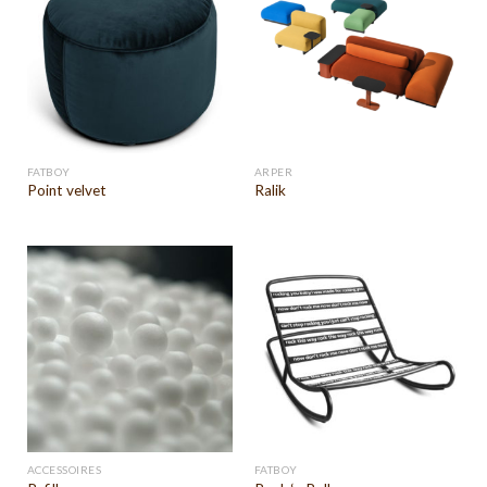
FATBOY
ARPER
Point velvet
Ralik
ACCESSOIRES
FATBOY