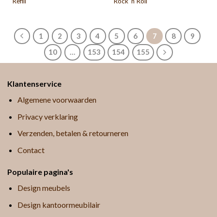
Refill
Rock ‘n Roll
1
2
3
4
5
6
7
8
9
10
…
153
154
155
Klantenservice
Algemene voorwaarden
Privacy verklaring
Verzenden, betalen & retourneren
Contact
Populaire pagina's
Design meubels
Design kantoormeubilair