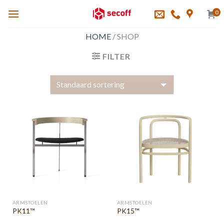
Skip
0
to
content
HOME
/
SHOP
FILTER
ARMSTOELEN
ARMSTOELEN
PK11™
PK15™