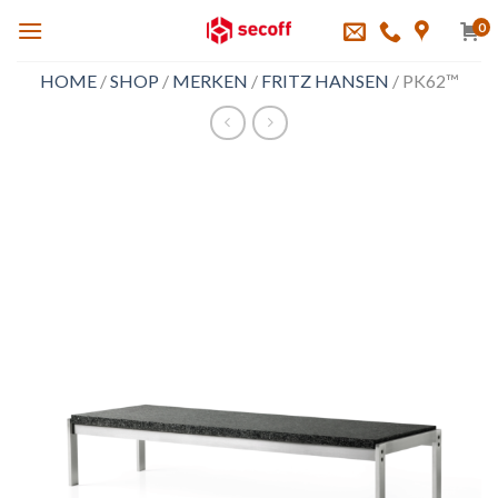
Skip
0
to
content
HOME
/
SHOP
/
MERKEN
/
FRITZ HANSEN
/
PK62™