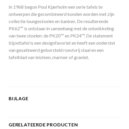
In 1968 begon Poul Kjærholm een ​​serie tafels te
ontwerpen die gecombineerd konden worden met zijn
collectie loungestoelen en banken. De resulterende
PK62™ is ontstaan ​​in samenhang met de ontwikkeling
van twee stoelen: de PK20™ en PK24™. De statement
bijzettafel is een designfavoriet en heeft een onderstel
van gesatineerd geborsteld roestvrij staal en een
tafelblad van leisteen, marmer of graniet.
BIJLAGE
GERELATEERDE PRODUCTEN