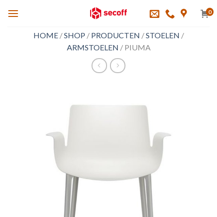
Skip
0
to
content
HOME
/
SHOP
/
PRODUCTEN
/
STOELEN
/
ARMSTOELEN
/
PIUMA