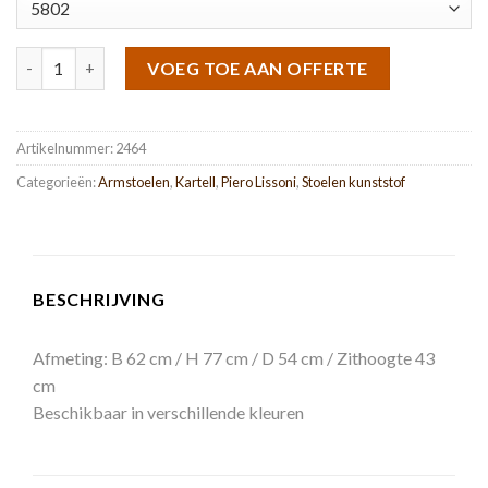
Piuma aantal
VOEG TOE AAN OFFERTE
Artikelnummer:
2464
Categorieën:
Armstoelen
,
Kartell
,
Piero Lissoni
,
Stoelen kunststof
BESCHRIJVING
Afmeting: B 62 cm / H 77 cm / D 54 cm / Zithoogte 43
cm
Beschikbaar in verschillende kleuren