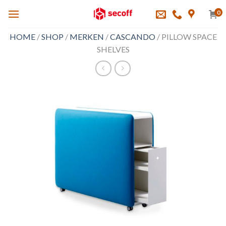
Skip
0
to
content
HOME
/
SHOP
/
MERKEN
/
CASCANDO
/
PILLOW SPACE
SHELVES