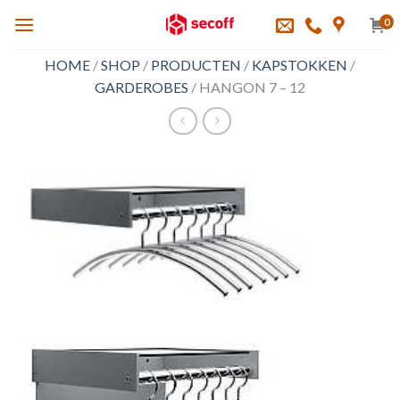
Skip
0
to
content
HOME
/
SHOP
/
PRODUCTEN
/
KAPSTOKKEN
/
GARDEROBES
/
HANGON 7 – 12