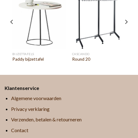
BIJZETTAFELS
CASCANDO
Paddy bijzettafel
Round 20
Klantenservice
Algemene voorwaarden
Privacy verklaring
Verzenden, betalen & retourneren
Contact