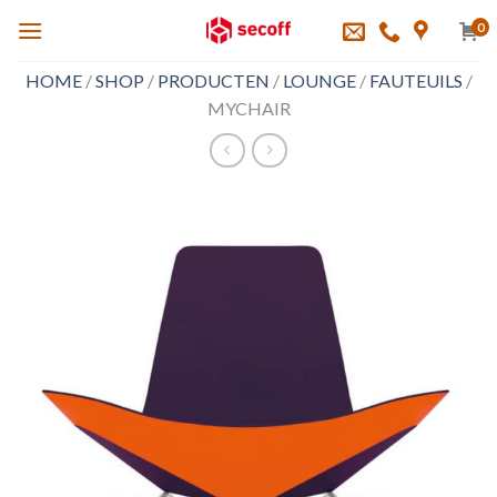
Skip
0
to
content
HOME
/
SHOP
/
PRODUCTEN
/
LOUNGE
/
FAUTEUILS
/
MYCHAIR