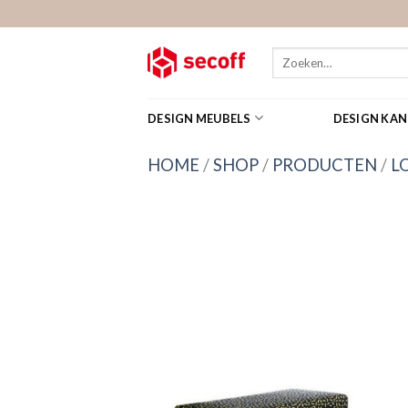
Skip
to
content
Zoeken
naar:
DESIGN MEUBELS
DESIGN KA
HOME
/
SHOP
/
PRODUCTEN
/
L