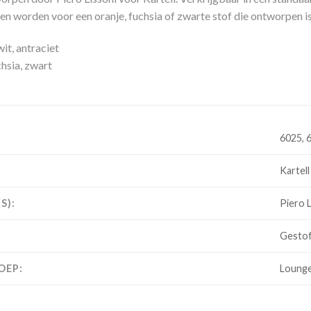
n worden voor een oranje, fuchsia of zwarte stof die ontworpen is
it, antraciet
chsia, zwart
6025, 
Kartell
S):
Piero L
Gesto
OEP:
Loung