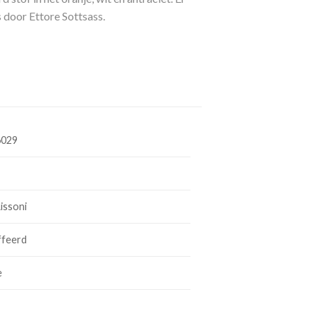
 door Ettore Sottsass.
6029
issoni
ffeerd
e