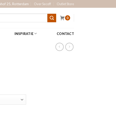
hof 25, Rotterdam
Over Secoff
Outlet Store
0
INSPIRATIE
CONTACT