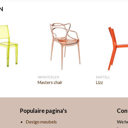
N
ARMSTOELEN
KARTELL
Masters chair
Lizz
Populaire pagina's
Con
Design meubels
We he