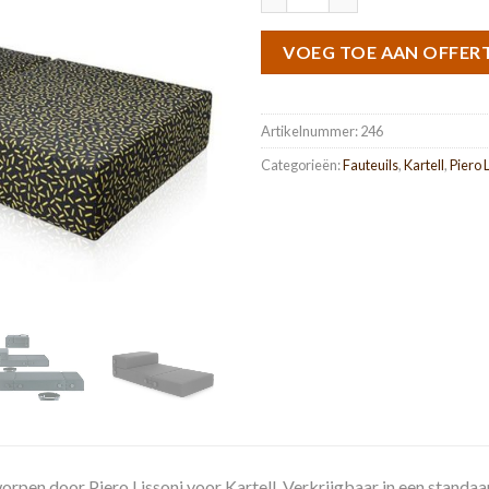
VOEG TOE AAN OFFER
Artikelnummer:
246
Categorieën:
Fauteuils
,
Kartell
,
Piero 
orpen door Piero Lissoni voor Kartell. Verkrijgbaar in een standaard