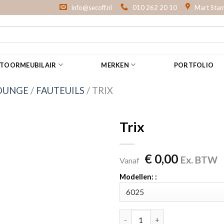
info@secoff.nl
010 262 20 10
Mart Stam
NTOORMEUBILAIR
MERKEN
PORTFOLIO
OUNGE
/
FAUTEUILS
/
TRIX
Trix
€
0,00
Ex. BTW
Vanaf
Modellen: :
Trix aantal