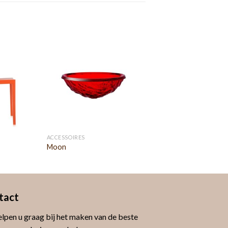
ACCESSOIRES
Moon
tact
lpen u graag bij het maken van de beste