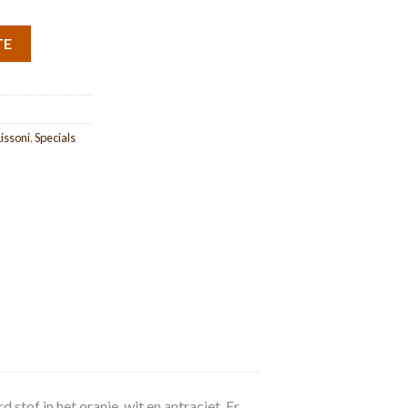
TE
Lissoni
,
Specials
 stof in het oranje, wit en antraciet. Er