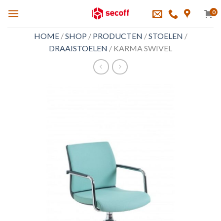
Skip
0
to
content
HOME
/
SHOP
/
PRODUCTEN
/
STOELEN
/
DRAAISTOELEN
/
KARMA SWIVEL