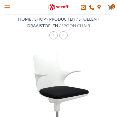
Skip
0
to
content
HOME
/
SHOP
/
PRODUCTEN
/
STOELEN
/
DRAAISTOELEN
/
SPOON CHAIR