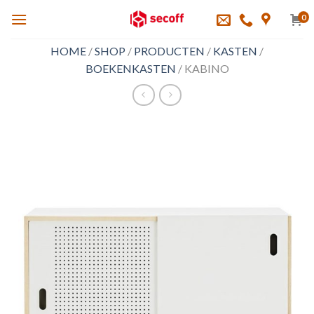
Skip
0
to
content
HOME
/
SHOP
/
PRODUCTEN
/
KASTEN
/
BOEKENKASTEN
/
KABINO