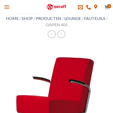
Skip
0
to
content
HOME
/
SHOP
/
PRODUCTEN
/
LOUNGE
/
FAUTEUILS
/
GISPEN 405