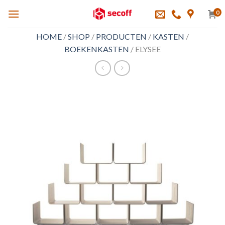
Skip
0
to
content
HOME
/
SHOP
/
PRODUCTEN
/
KASTEN
/
BOEKENKASTEN
/
ELYSEE