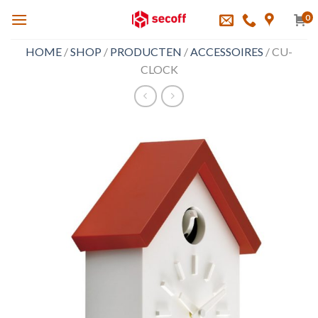
Skip
0
to
content
HOME
/
SHOP
/
PRODUCTEN
/
ACCESSOIRES
/
CU-
CLOCK