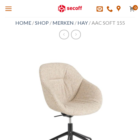
Skip
0
to
content
HOME
/
SHOP
/
MERKEN
/
HAY
/
AAC SOFT 155