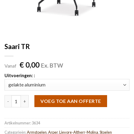
Saari TR
€
0,00
Ex. BTW
Vanaf
Uitvoeringen: :
Saari TR aantal
VOEG TOE AAN OFFERTE
Artikelnummer:
3634
Categorieën:
Armstoelen
,
Arper
,
Lievore-Altherr-Molina
,
Stoelen