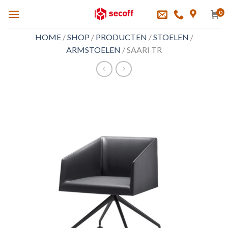
Skip
0
to
content
HOME
/
SHOP
/
PRODUCTEN
/
STOELEN
/
ARMSTOELEN
/
SAARI TR