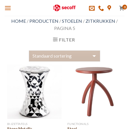
Skip
0
to
content
HOME
/
PRODUCTEN
/
STOELEN
/
ZITKRUKKEN
/
PAGINA 5
FILTER
BIJZETTAFELS
FUNCTIONALS
Stone Metallic
Stool