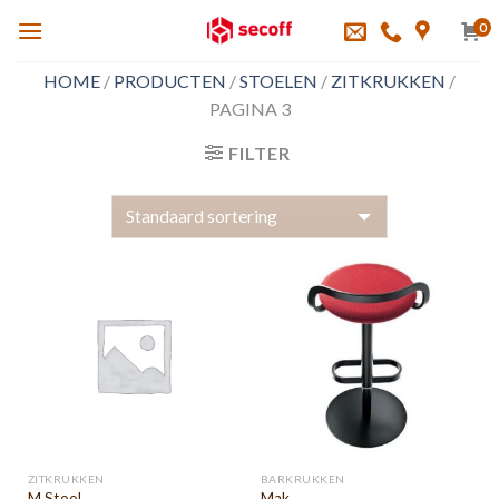
Skip
0
to
content
HOME
/
PRODUCTEN
/
STOELEN
/
ZITKRUKKEN
/
PAGINA 3
FILTER
ZITKRUKKEN
BARKRUKKEN
M Stool
Mak