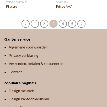
ETTORE SOTTSASS
DIVERSEN
Pilastro
Prince AHA
1
2
3
4
5
Klantenservice
Algemene voorwaarden
Privacy verklaring
Verzenden, betalen & retourneren
Contact
Populaire pagina's
Design meubels
Design kantoormeubilair