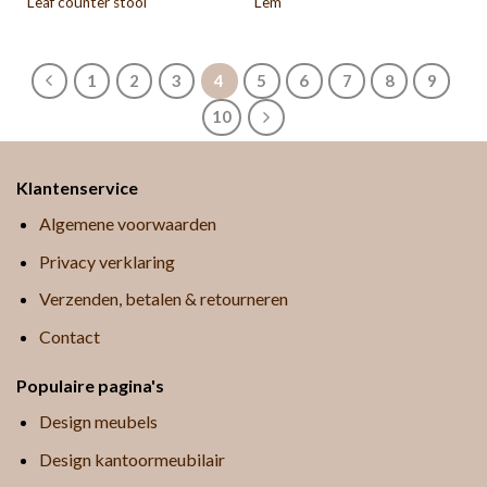
Leaf counter stool
Lem
1
2
3
4
5
6
7
8
9
10
Klantenservice
Algemene voorwaarden
Privacy verklaring
Verzenden, betalen & retourneren
Contact
Populaire pagina's
Design meubels
Design kantoormeubilair