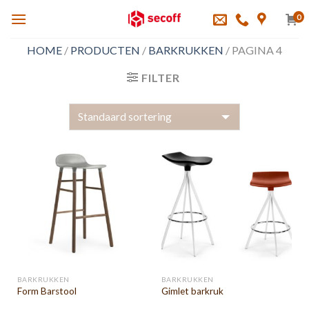
Skip
0
to
content
HOME
/
PRODUCTEN
/
BARKRUKKEN
/
PAGINA 4
FILTER
BARKRUKKEN
BARKRUKKEN
Form Barstool
Gimlet barkruk