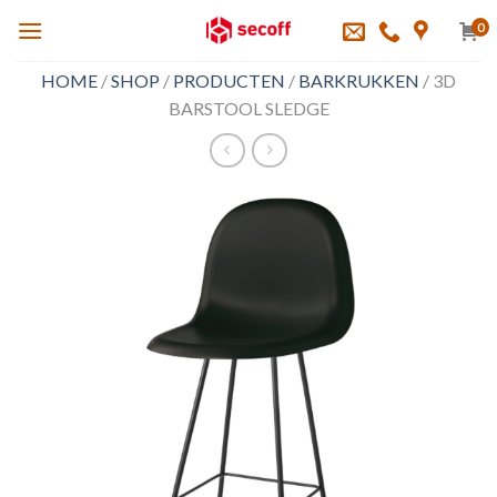
Skip
0
to
content
HOME
/
SHOP
/
PRODUCTEN
/
BARKRUKKEN
/
3D
BARSTOOL SLEDGE