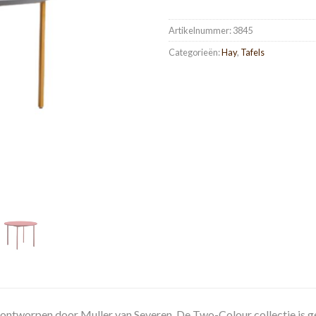
Artikelnummer:
3845
Categorieën:
Hay
,
Tafels
ontworpen door Muller van Severen. De Two-Colour collectie is ge