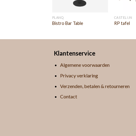
PLANQ
CASTELIJN
ntial steel eettafel
Bistro Bar Table
RP tafel
Klantenservice
Algemene voorwaarden
Privacy verklaring
Verzenden, betalen & retourneren
Contact