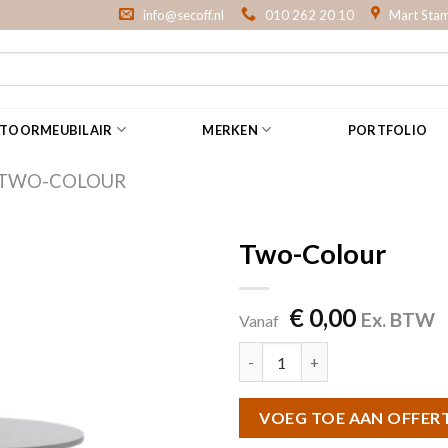
info@secoff.nl
010 262 20 10
Mart Stam
NTOORMEUBILAIR
MERKEN
PORTFOLIO
TWO-COLOUR
Two-Colour
€
0,00
Ex. BTW
Vanaf
Two-Colour aantal
VOEG TOE AAN OFFER