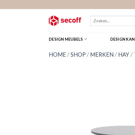
Skip
to
content
Zoeken
naar:
DESIGN MEUBELS
DESIGN KA
HOME
/
SHOP
/
MERKEN
/
HAY
/