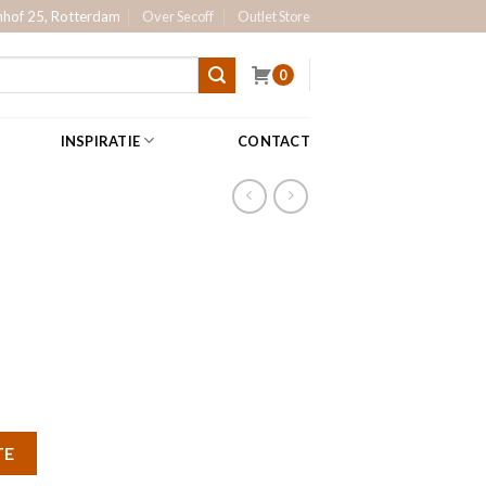
hof 25, Rotterdam
Over Secoff
Outlet Store
0
INSPIRATIE
CONTACT
TE