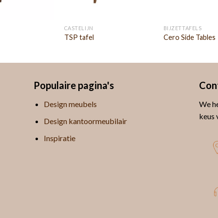
CASTELIJN
BIJZETTAFELS
TSP tafel
Cero Side Tables
Populaire pagina's
Con
Design meubels
We he
keus 
Design kantoormeubilair
Inspiratie