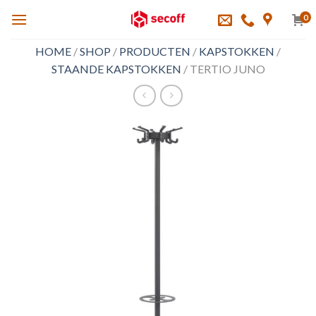
Skip
0
to
content
HOME
/
SHOP
/
PRODUCTEN
/
KAPSTOKKEN
/
STAANDE KAPSTOKKEN
/
TERTIO JUNO