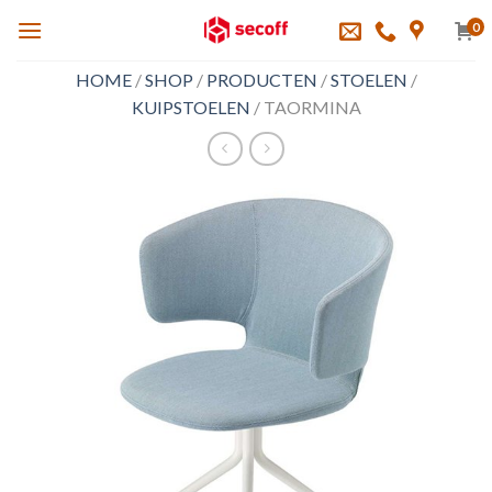
Skip
0
to
content
HOME
/
SHOP
/
PRODUCTEN
/
STOELEN
/
KUIPSTOELEN
/
TAORMINA