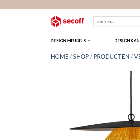
Skip
to
content
Zoeken
naar:
DESIGN MEUBELS
DESIGN KA
HOME
/
SHOP
/
PRODUCTEN
/
V