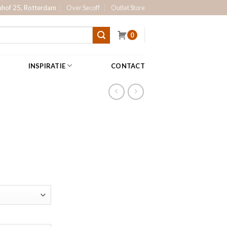
hof 25, Rotterdam
Over Secoff
Outlet Store
0
INSPIRATIE
CONTACT