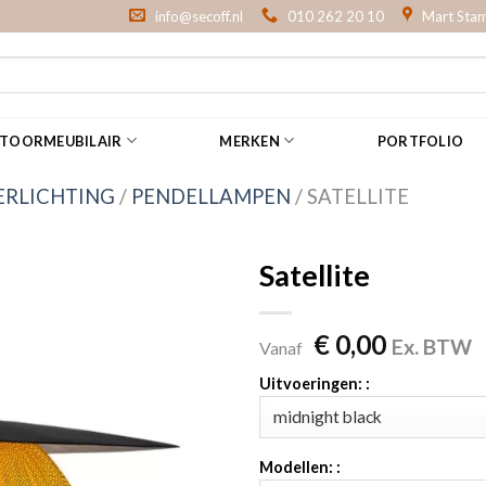
info@secoff.nl
010 262 20 10
Mart Stam
NTOORMEUBILAIR
MERKEN
PORTFOLIO
ERLICHTING
/
PENDELLAMPEN
/
SATELLITE
Satellite
€
0,00
Ex. BTW
Vanaf
Uitvoeringen: :
Modellen: :