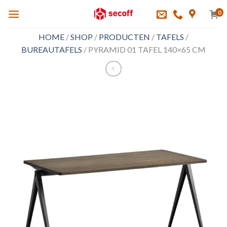
Skip
0
to
content
HOME
/
SHOP
/
PRODUCTEN
/
TAFELS
/
BUREAUTAFELS
/
PYRAMID 01 TAFEL 140×65 CM