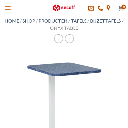
Skip
0
to
content
HOME
/
SHOP
/
PRODUCTEN
/
TAFELS
/
BIJZETTAFELS
/
ONYX TABLE