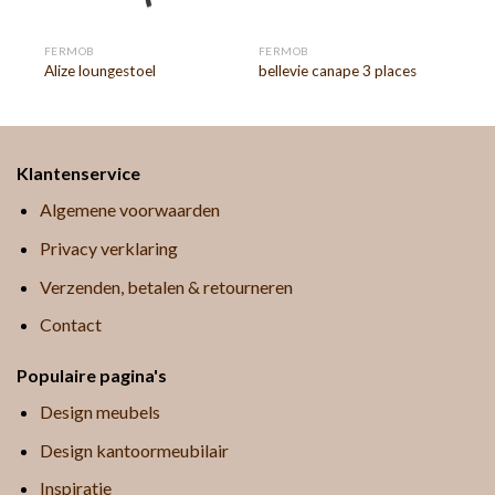
FERMOB
FERMOB
Alize loungestoel
bellevie canape 3 places
Klantenservice
Algemene voorwaarden
Privacy verklaring
Verzenden, betalen & retourneren
Contact
Populaire pagina's
Design meubels
Design kantoormeubilair
Inspiratie