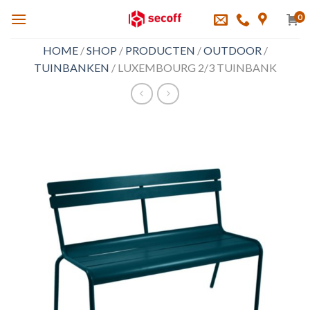
Skip
0
to
content
HOME
/
SHOP
/
PRODUCTEN
/
OUTDOOR
/
TUINBANKEN
/
LUXEMBOURG 2/3 TUINBANK