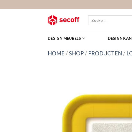
Skip
to
content
Zoeken
naar:
DESIGN MEUBELS
DESIGN KA
HOME
/
SHOP
/
PRODUCTEN
/
L