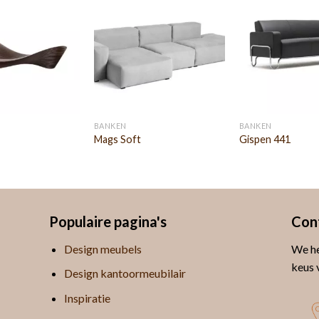
BANKEN
BANKEN
Mags Soft
Gispen 441
Populaire pagina's
Con
Design meubels
We he
keus 
Design kantoormeubilair
Inspiratie