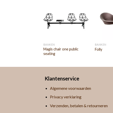
EN
BANKEN
BANKEN
Magis chair one public
Folly
seating
Klantenservice
Algemene voorwaarden
Privacy verklaring
Verzenden, betalen & retourneren