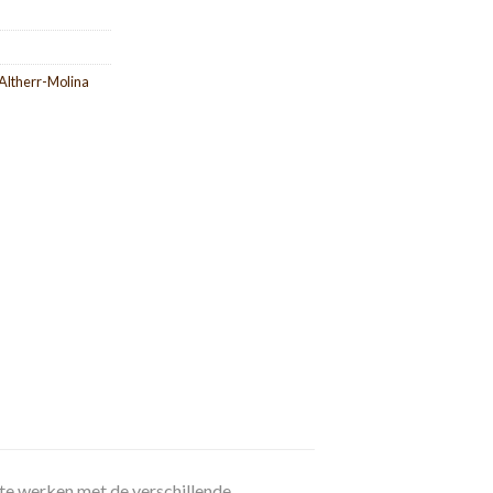
Altherr-Molina
 te werken met de verschillende