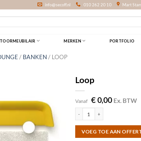
info@secoff.nl
010 262 20 10
Mart Stam
NTOORMEUBILAIR
MERKEN
PORTFOLIO
OUNGE
/
BANKEN
/
LOOP
Loop
€
0,00
Ex. BTW
Vanaf
Loop aantal
VOEG TOE AAN OFFER