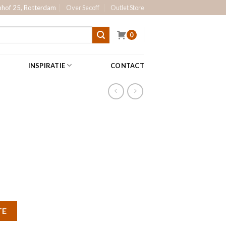
hof 25, Rotterdam
Over Secoff
Outlet Store
0
INSPIRATIE
CONTACT
TE