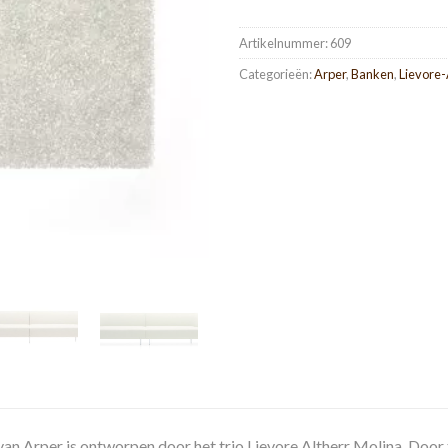
Artikelnummer:
609
Categorieën:
Arper
,
Banken
,
Lievore-
van Arper is ontworpen door het trio Lievore Altherr Molina. Door