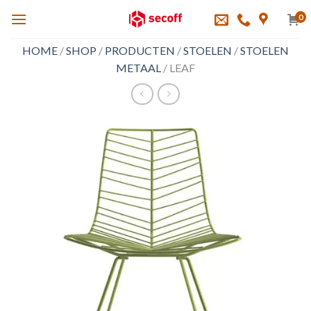
Skip
0
to
content
HOME
/
SHOP
/
PRODUCTEN
/
STOELEN
/
STOELEN
METAAL
/
LEAF