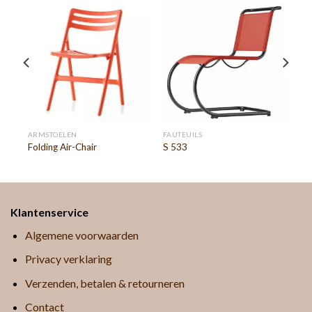
ARMSTOELEN
FAUTEUILS
Folding Air-Chair
S 533
Klantenservice
Algemene voorwaarden
Privacy verklaring
Verzenden, betalen & retourneren
Contact