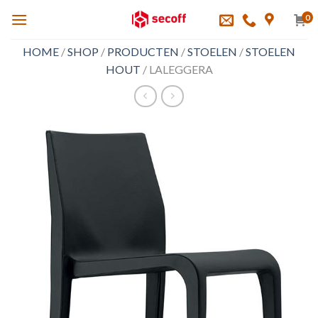
Skip
0
to
content
HOME
/
SHOP
/
PRODUCTEN
/
STOELEN
/
STOELEN
HOUT
/
LALEGGERA