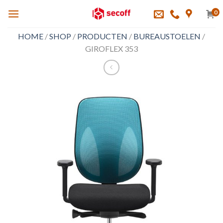
Skip
0
to
content
HOME
/
SHOP
/
PRODUCTEN
/
BUREAUSTOELEN
/
GIROFLEX 353