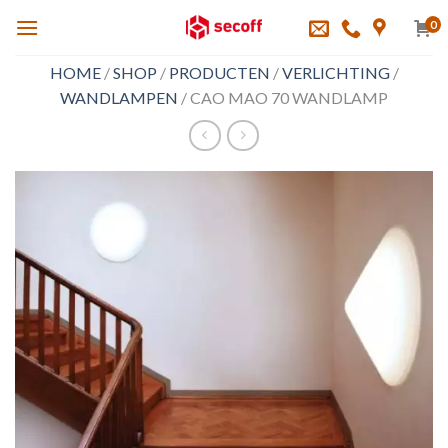
Skip
0
to
content
HOME
/
SHOP
/
PRODUCTEN
/
VERLICHTING
/
WANDLAMPEN
/
CAO MAO 70 WANDLAMP