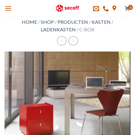
Skip
0
to
content
HOME
/
SHOP
/
PRODUCTEN
/
KASTEN
/
LADENKASTEN
/
C-BOX