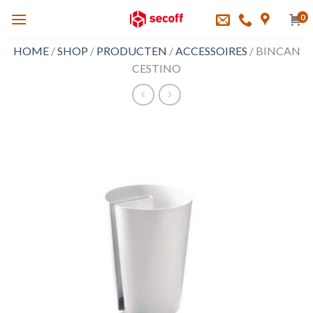
Skip
0
to
content
HOME
/
SHOP
/
PRODUCTEN
/
ACCESSOIRES
/
BINCAN
CESTINO