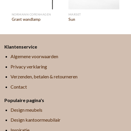
NORMANN COPENHAGEN
MARSET
Grant wandlamp
Sun
Klantenservice
Algemene voorwaarden
Privacy verklaring
Verzenden, betalen & retourneren
Contact
Populaire pagina's
Design meubels
Design kantoormeubilair
Inspiratie