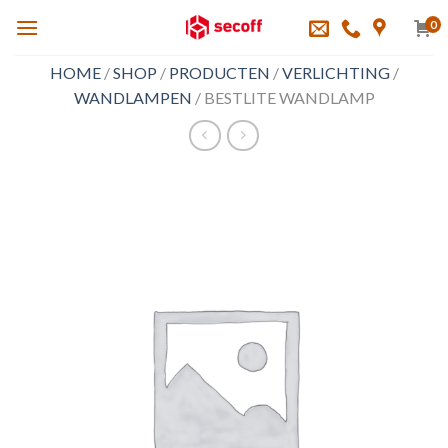
Skip
0
to
content
HOME
/
SHOP
/
PRODUCTEN
/
VERLICHTING
/
WANDLAMPEN
/
BESTLITE WANDLAMP