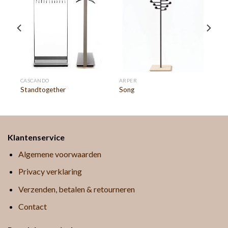
CASCANDO
ARPER
Standtogether
Song
Klantenservice
Algemene voorwaarden
Privacy verklaring
Verzenden, betalen & retourneren
Contact