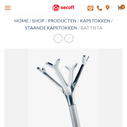
Skip
0
to
content
HOME
/
SHOP
/
PRODUCTEN
/
KAPSTOKKEN
/
STAANDE KAPSTOKKEN
/
BATTISTA