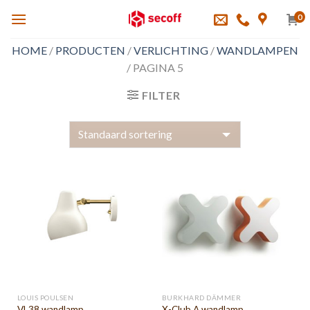
Skip
0
to
content
HOME
/
PRODUCTEN
/
VERLICHTING
/
WANDLAMPEN
/
PAGINA 5
FILTER
LOUIS POULSEN
BURKHARD DÄMMER
VL38 wandlamp
X-Club A wandlamp