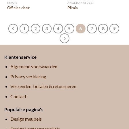
MAGIS
ANGELO NATUZZI
Officina chair
Pikaia
1
2
3
4
5
6
7
8
9
Klantenservice
Algemene voorwaarden
Privacy verklaring
Verzenden, betalen & retourneren
Contact
Populaire pagina's
Design meubels
Design kantoormeubilair