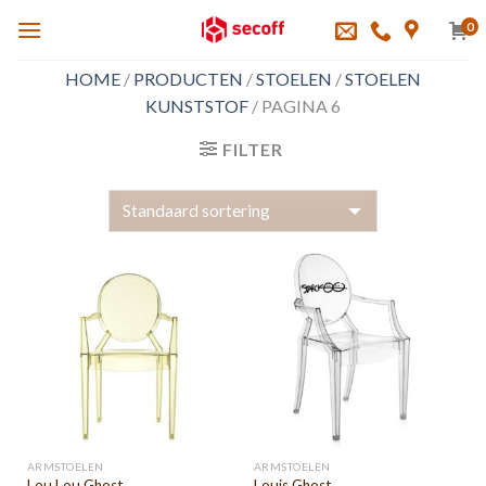
Skip
0
to
content
HOME
/
PRODUCTEN
/
STOELEN
/
STOELEN
KUNSTSTOF
/
PAGINA 6
FILTER
ARMSTOELEN
ARMSTOELEN
Lou Lou Ghost
Louis Ghost