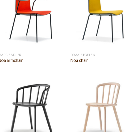
MARC SADLER
DRAAISTOELEN
Noa armchair
Noa chair