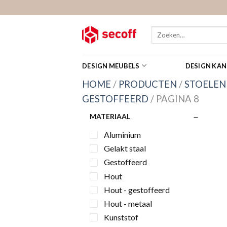
Skip
to
content
Zoeken
naar:
DESIGN MEUBELS
DESIGN KA
HOME
/
PRODUCTEN
/
STOELEN
GESTOFFEERD
/
PAGINA 8
MATERIAAL
Aluminium
Gelakt staal
Gestoffeerd
Hout
Hout - gestoffeerd
Hout - metaal
Kunststof