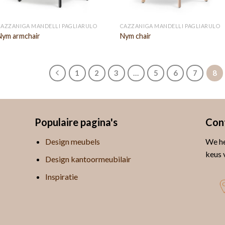
CAZZANIGA MANDELLI PAGLIARULO
CAZZANIGA MANDELLI PAGLIARULO
Nym armchair
Nym chair
1
2
3
…
5
6
7
8
Populaire pagina's
Con
Design meubels
We he
keus 
Design kantoormeubilair
Inspiratie