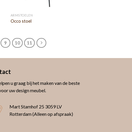
ARMSTOELEN
Occo stoel
9
10
11
tact
lpen u graag bij het maken van de beste
voor uw design meubel.
Mart Stamhof 25
3059 LV
Rotterdam (Alleen op afspraak)