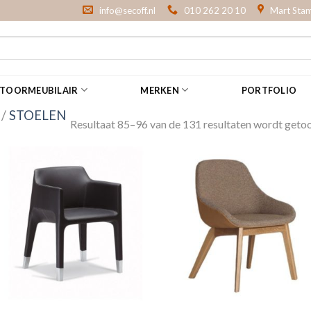
info@secoff.nl
010 262 20 10
Mart Stam
NTOORMEUBILAIR
MERKEN
PORTFOLIO
/
STOELEN
Resultaat 85–96 van de 131 resultaten wordt geto