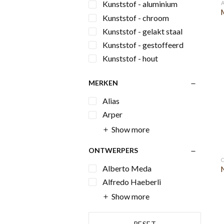
Kunststof - aluminium
Kunststof - chroom
Kunststof - gelakt staal
Kunststof - gestoffeerd
Kunststof - hout
Black lacquered ash
MERKEN
epoxy zwart
geborsteld chroom
Alias
hoogglans verchroomd
Arper
Natural ash
Show more
ONTWERPERS
Alberto Meda
Alfredo Haeberli
Show more
RESET