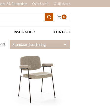
hof 25, Rotterdam
Over Secoff
Outlet Store
0
INSPIRATIE
CONTACT
ond