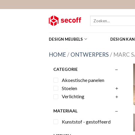
Skip
to
content
Zoeken
naar:
DESIGN MEUBELS
DESIGN KA
HOME
/
ONTWERPERS
/
MARC S
CATEGORIE
Akoestische panelen
Stoelen
Verlichting
MATERIAAL
Kunststof - gestoffeerd