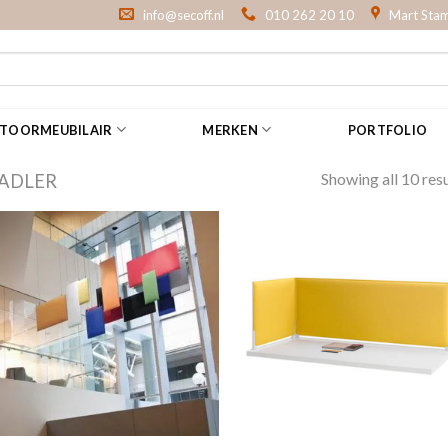
info@secoff.nl
010 262 20 10
Mart Stam
NTOORMEUBILAIR
MERKEN
PORTFOLIO
Showing all 10 resu
ADLER