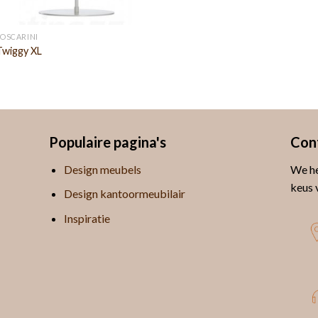
FOSCARINI
Twiggy XL
Populaire pagina's
Con
Design meubels
We he
keus 
Design kantoormeubilair
Inspiratie