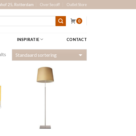
hof 25, Rotterdam
Over Secoff
Outlet Store
0
INSPIRATIE
CONTACT
lts