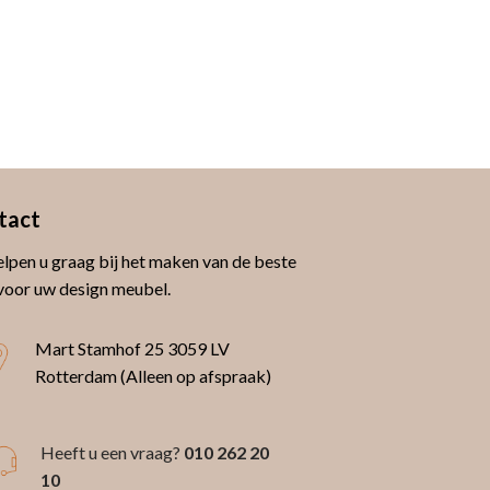
tact
lpen u graag bij het maken van de beste
voor uw design meubel.
Mart Stamhof 25
3059 LV
Rotterdam (Alleen op afspraak)
Heeft u een vraag?
010 262 20
10