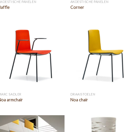
AKOESTISCHE PANELEN
AKOESTISCHE PANELEN
Baffle
Corner
MARC SADLER
DRAAISTOELEN
Noa armchair
Noa chair